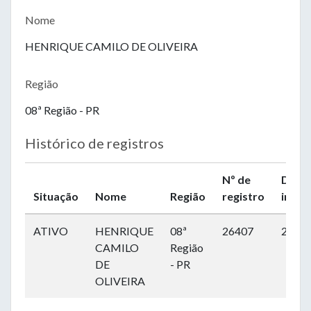
Nome
HENRIQUE CAMILO DE OLIVEIRA
Região
08ª Região - PR
Histórico de registros
Nº de
Data 
Situação
Nome
Região
registro
inscr
ATIVO
HENRIQUE
08ª
26407
24/02
CAMILO
Região
DE
- PR
OLIVEIRA