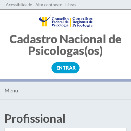
Acessibilidade
Alto contraste
Libras
Cadastro Nacional de
Psicologas(os)
Base
ENTRAR
de
dados
Menu
de
Psicólogos
Profissional
Brasileiros